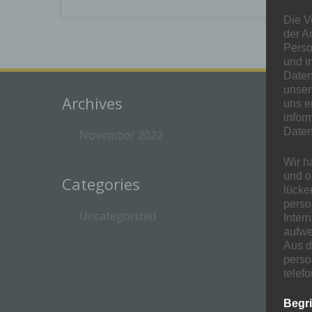
Die V
der A
Perso
und i
Daten
unser
Archives
uns e
infor
Daten
November 2022
Wir h
und o
Categories
lücke
perso
Uncategorized
Inter
aufwe
Aus d
perso
telef
Begr