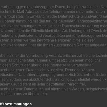
erarbeitung personenbezogener Daten, beispielsweise des Na
nschrift, E-Mail-Adresse oder Telefonnummer einer betroffenen
n, erfolgt stets im Einklang mit der Datenschutz-Grundverordnu
n Übereinstimmung mit den für uns geltenden landesspezifisch
schutzbestimmungen. Mittels dieser Datenschutzerklärung mö
 Unternehmen die Öffentlichkeit über Art, Umfang und Zweck de
Angaben gemäß § 5 DDG
rhobenen, genutzten und verarbeiteten personenbezogenen Da
mieren. Ferner werden betroffene Personen mittels dieser
ISPA Network (private group)
schutzerklärung über die ihnen zustehenden Rechte aufgeklärt
Pietro Giarrizzo
Warschauerstr. 1
aben als für die Verarbeitung Verantwortlicher zahlreiche techn
rganisatorische Maßnahmen umgesetzt, um einen möglichst
60327 Frankfurt am Main
nlosen Schutz der über diese Internetseite verarbeiteten
Deutschland
nenbezogenen Daten sicherzustellen. Dennoch können
netbasierte Datenübertragungen grundsätzlich Sicherheitslücke
Vertreten durch:
Pietro Giarrizzo
isen, sodass ein absoluter Schutz nicht gewährleistet werden k
iesem Grund steht es jeder betroffenen Person frei,
Kontakt:
nenbezogene Daten auch auf alternativen Wegen, beispielswe
Telefon: 491727205562
onisch, an uns zu übermitteln.
E-Mail:
info
@
ispa.digital
iffsbestimmungen