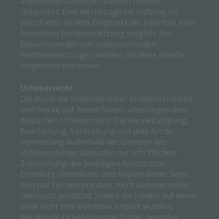
allgemeinen Gesetzen bleiben hiervon
einzuschränken.
unberührt. Eine diesbezügliche Haftung ist
jedoch erst ab dem Zeitpunkt der Kenntnis einer
e) Profiling
konkreten Rechtsverletzung möglich. Bei
Profiling ist jede Art der automatisierten Verarbeitung
Bekanntwerden von entsprechenden
personenbezogener Daten, die darin besteht, dass diese
Rechtsverletzungen werden wir diese Inhalte
personenbezogenen Daten verwendet werden, um bestimmte
umgehend entfernen.
persönliche Aspekte, die sich auf eine natürliche Person bezi
zu bewerten, insbesondere, um Aspekte bezüglich Arbeitsleist
Urheberrecht
wirtschaftlicher Lage, Gesundheit, persönlicher Vorlieben,
Die durch die Seitenbetreiber erstellten Inhalte
Interessen, Zuverlässigkeit, Verhalten, Aufenthaltsort oder
und Werke auf diesen Seiten unterliegen dem
Ortswechsel dieser natürlichen Person zu analysieren oder
deutschen Urheberrecht. Die Vervielfältigung,
vorherzusagen.
Bearbeitung, Verbreitung und jede Art der
f) Pseudonymisierung
Verwertung außerhalb der Grenzen des
Urheberrechtes bedürfen der schriftlichen
Pseudonymisierung ist die Verarbeitung personenbezogener 
Zustimmung des jeweiligen Autors bzw.
in einer Weise, auf welche die personenbezogenen Daten oh
Erstellers. Downloads und Kopien dieser Seite
Hinzuziehung zusätzlicher Informationen nicht mehr einer
sind nur für den privaten, nicht kommerziellen
spezifischen betroffenen Person zugeordnet werden können, s
diese zusätzlichen Informationen gesondert aufbewahrt werd
Gebrauch gestattet. Soweit die Inhalte auf dieser
technischen und organisatorischen Maßnahmen unterliegen, d
Seite nicht vom Betreiber erstellt wurden,
gewährleisten, dass die personenbezogenen Daten nicht eine
werden die Urheberrechte Dritter beachtet.