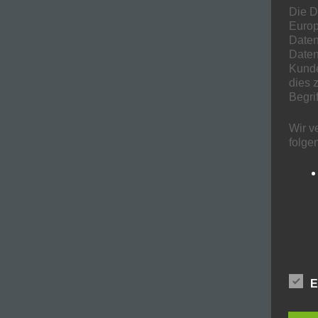
Die D
Europ
Daten
Daten
Kunde
dies 
Begrif
Wir v
folge
E