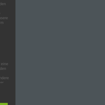
 den
e
nsere
 Um
 eine
nden
ondere
er
r zu
er