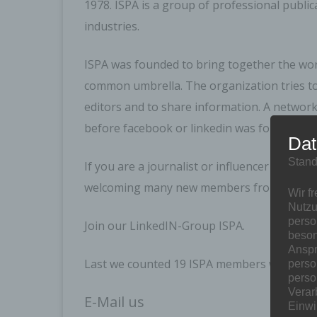
1978.
ISPA is a group of professional public
industries.
ISPA was founded to bring together the wor
common umbrella. The organization tries to
editors and to share information. A networ
before facebook or linkedin was founded.
Dat
Stand
If you are a journalist or influencer in our 
welcoming many new members from all over
Wir f
Nutzu
perso
Join our
LinkedIN-Group ISPA.
beson
Anspr
Last we counted 19 ISPA members worldwide
perso
perso
Verar
E-Mail us
Einwi