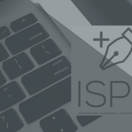
International Stationery & Office Press
ISPA