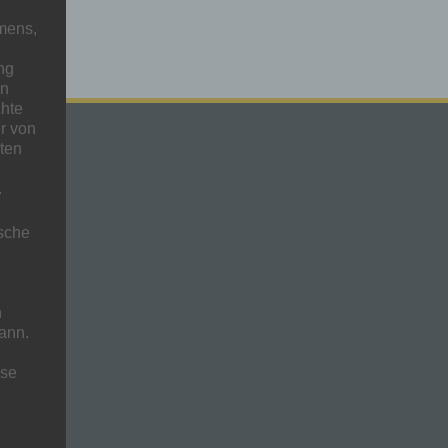
mens,
ng
en
chte
r von
ten
.
ische
n
ann.
ise