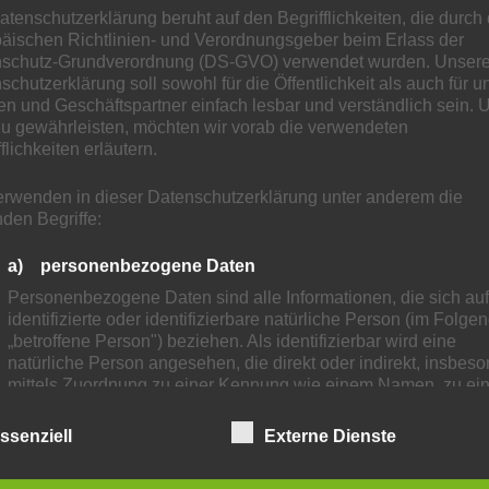
Verantwortlich für den Inhalt nach § 55 Abs. 2
atenschutzerklärung beruht auf den Begrifflichkeiten, die durch
RStV:
äischen Richtlinien- und Verordnungsgeber beim Erlass der
Pietro Giarrizzo
schutz-Grundverordnung (DS-GVO) verwendet wurden. Unser
schutzerklärung soll sowohl für die Öffentlichkeit als auch für u
n und Geschäftspartner einfach lesbar und verständlich sein.
Haftungsausschluss
zu gewährleisten, möchten wir vorab die verwendeten
flichkeiten erläutern.
Haftung für Links:
Unser Angebot enthält Links zu externen
erwenden in dieser Datenschutzerklärung unter anderem die
Webseiten Dritter, auf deren Inhalte wir keinen
nden Begriffe:
Einfluss haben. Deshalb können wir für diese
fremden Inhalte auch keine Gewähr
a) personenbezogene Daten
übernehmen. Für die Inhalte der verlinkten
Personenbezogene Daten sind alle Informationen, die sich auf
Seiten ist stets der jeweilige Anbieter oder
identifizierte oder identifizierbare natürliche Person (im Folge
Betreiber der Seiten verantwortlich. Die
„betroffene Person") beziehen. Als identifizierbar wird eine
verlinkten Seiten wurden zum Zeitpunkt der
natürliche Person angesehen, die direkt oder indirekt, insbes
Verlinkung auf mögliche Rechtsverstöße
mittels Zuordnung zu einer Kennung wie einem Namen, zu ein
überprüft. Rechtswidrige Inhalte waren zum
Kennnummer, zu Standortdaten, zu einer Online-Kennung ode
Zeitpunkt der Verlinkung nicht erkennbar. Eine
einem oder mehreren besonderen Merkmalen, die Ausdruck d
ssenziell
Externe Dienste
permanente inhaltliche Kontrolle der verlinkten
physischen, physiologischen, genetischen, psychischen,
Seiten ist jedoch ohne konkrete Anhaltspunkte
wirtschaftlichen, kulturellen oder sozialen Identität dieser