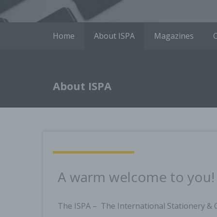
Home
About ISPA
Magazines
About ISPA
A warm welcome to you!
The ISPA – The International Stationery & O